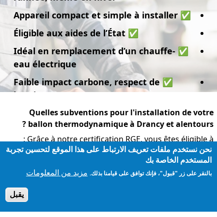
compact
et simple à installer
✅ Appareil
Éligible aux aides de l’État
✅
Idéal en remplacement d’un chauffe-
✅
eau électrique
✅ Faible impact carbone, respect de
l’environnement
Quelles subventions pour l'installation de votre
ballon thermodynamique à Drancy et alentours ?
Grâce à notre certification RGE, vous êtes éligible à :
نحن نستخدم ملفات تعريف الارتباط على هذا الموقع لتحسين تجربة
MaPrimeRénov’
المستخدم الخاصة بك
CEE (Certificats d'Économie d'Énergie)
مزيد من المعلومات
بالنقر على زر "قبول"، فإنك توافق على قيامنا بذلك.
Aides de l’ANAH
يقبل
Éco-PTZ
toutes les démarches
,
📍Nous vous assistons dans