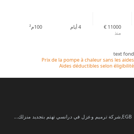
11000 €
4 أيام
100م²
منذ
text fond
Prix de la pompe à chaleur sans les aides
Aides déductibles selon éligibilité
EGB,
شركة ترميم وعزل في درانسي
تهتم بتجديد منزلك...